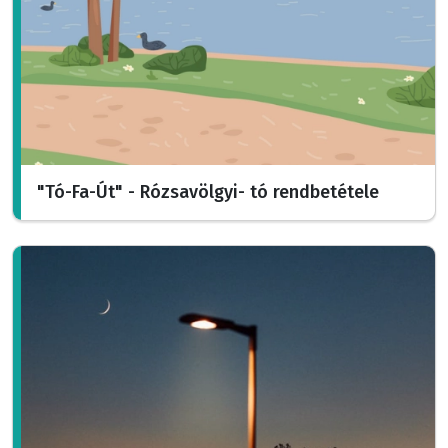
"Tó-Fa-Út" - Rózsavölgyi- tó rendbetétele