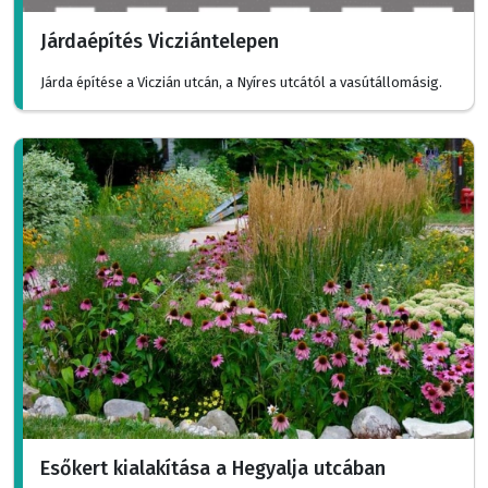
Járdaépítés Vicziántelepen
Járda építése a Viczián utcán, a Nyíres utcától a vasútállomásig.
Esőkert kialakítása a Hegyalja utcában