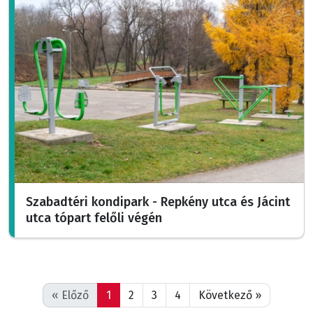
Szabadtéri kondipark - Repkény utca és Jácint
utca tópart felőli végén
« Előző
1
2
3
4
Következő »